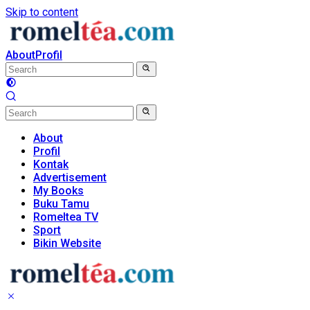
Skip to content
About
Profil
About
Profil
Kontak
Advertisement
My Books
Buku Tamu
Romeltea TV
Sport
Bikin Website