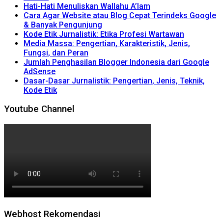
Hati-Hati Menuliskan Wallahu A’lam
Cara Agar Website atau Blog Cepat Terindeks Google
& Banyak Pengunjung
Kode Etik Jurnalistik: Etika Profesi Wartawan
Media Massa: Pengertian, Karakteristik, Jenis,
Fungsi, dan Peran
Jumlah Penghasilan Blogger Indonesia dari Google
AdSense
Dasar-Dasar Jurnalistik: Pengertian, Jenis, Teknik,
Kode Etik
Youtube Channel
Webhost Rekomendasi