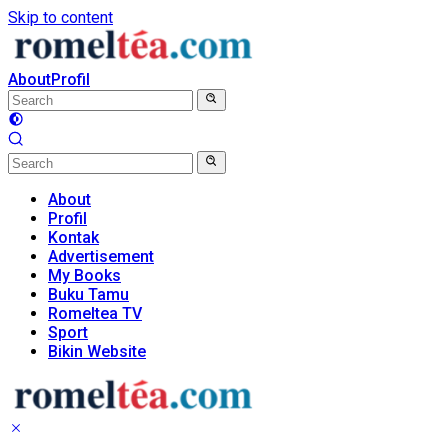
Skip to content
About
Profil
About
Profil
Kontak
Advertisement
My Books
Buku Tamu
Romeltea TV
Sport
Bikin Website