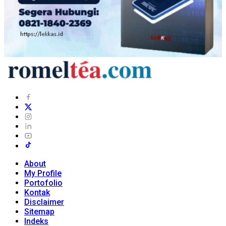
About
My Profile
Portofolio
Kontak
Disclaimer
Sitemap
Indeks