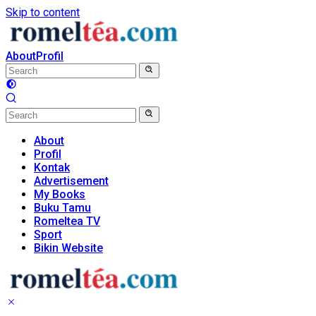
Skip to content
About
Profil
About
Profil
Kontak
Advertisement
My Books
Buku Tamu
Romeltea TV
Sport
Bikin Website