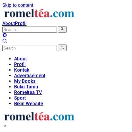
Skip to content
About
Profil
About
Profil
Kontak
Advertisement
My Books
Buku Tamu
Romeltea TV
Sport
Bikin Website