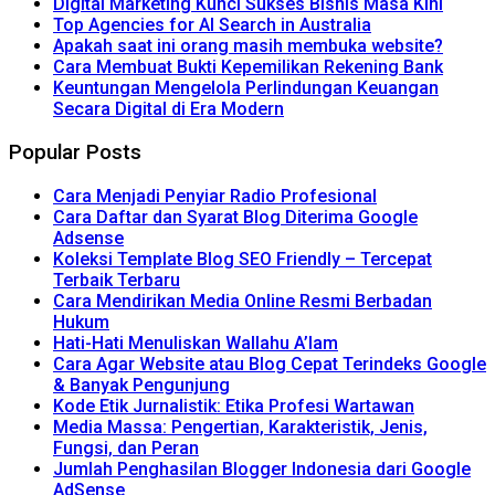
Digital Marketing Kunci Sukses Bisnis Masa Kini
Top Agencies for AI Search in Australia
Apakah saat ini orang masih membuka website?
Cara Membuat Bukti Kepemilikan Rekening Bank
Keuntungan Mengelola Perlindungan Keuangan
Secara Digital di Era Modern
Popular Posts
Cara Menjadi Penyiar Radio Profesional
Cara Daftar dan Syarat Blog Diterima Google
Adsense
Koleksi Template Blog SEO Friendly – Tercepat
Terbaik Terbaru
Cara Mendirikan Media Online Resmi Berbadan
Hukum
Hati-Hati Menuliskan Wallahu A’lam
Cara Agar Website atau Blog Cepat Terindeks Google
& Banyak Pengunjung
Kode Etik Jurnalistik: Etika Profesi Wartawan
Media Massa: Pengertian, Karakteristik, Jenis,
Fungsi, dan Peran
Jumlah Penghasilan Blogger Indonesia dari Google
AdSense