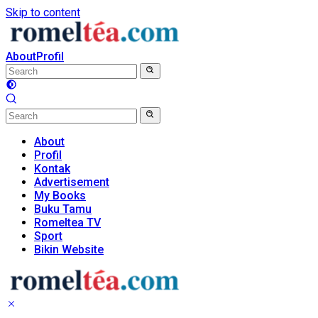
Skip to content
About
Profil
About
Profil
Kontak
Advertisement
My Books
Buku Tamu
Romeltea TV
Sport
Bikin Website