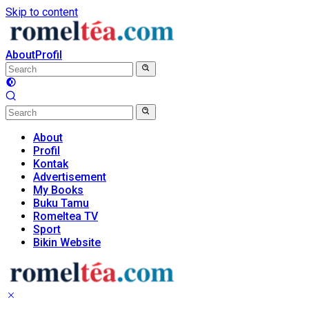
Skip to content
About
Profil
About
Profil
Kontak
Advertisement
My Books
Buku Tamu
Romeltea TV
Sport
Bikin Website