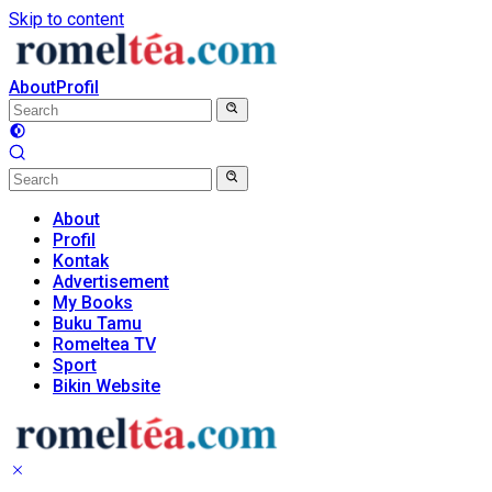
Skip to content
About
Profil
About
Profil
Kontak
Advertisement
My Books
Buku Tamu
Romeltea TV
Sport
Bikin Website