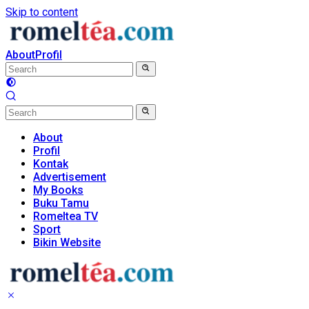
Skip to content
About
Profil
About
Profil
Kontak
Advertisement
My Books
Buku Tamu
Romeltea TV
Sport
Bikin Website