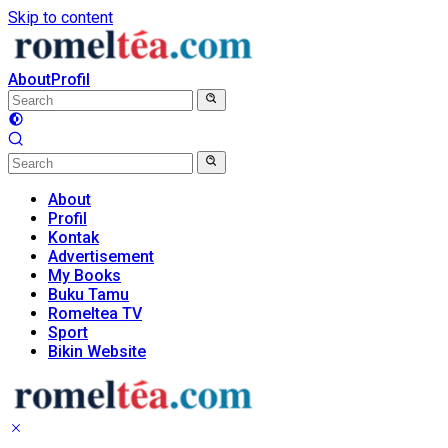
Skip to content
About
Profil
About
Profil
Kontak
Advertisement
My Books
Buku Tamu
Romeltea TV
Sport
Bikin Website