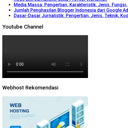
Media Massa: Pengertian, Karakteristik, Jenis, Fungsi
Jumlah Penghasilan Blogger Indonesia dari Google A
Dasar-Dasar Jurnalistik: Pengertian, Jenis, Teknik, Kod
Youtube Channel
Webhost Rekomendasi