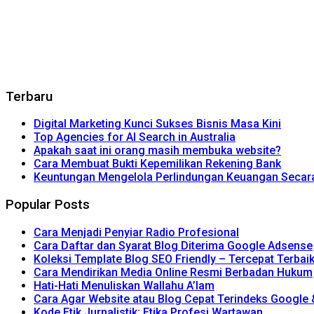
Terbaru
Digital Marketing Kunci Sukses Bisnis Masa Kini
Top Agencies for AI Search in Australia
Apakah saat ini orang masih membuka website?
Cara Membuat Bukti Kepemilikan Rekening Bank
Keuntungan Mengelola Perlindungan Keuangan Secara 
Popular Posts
Cara Menjadi Penyiar Radio Profesional
Cara Daftar dan Syarat Blog Diterima Google Adsense
Koleksi Template Blog SEO Friendly – Tercepat Terbai
Cara Mendirikan Media Online Resmi Berbadan Hukum
Hati-Hati Menuliskan Wallahu A’lam
Cara Agar Website atau Blog Cepat Terindeks Google
Kode Etik Jurnalistik: Etika Profesi Wartawan