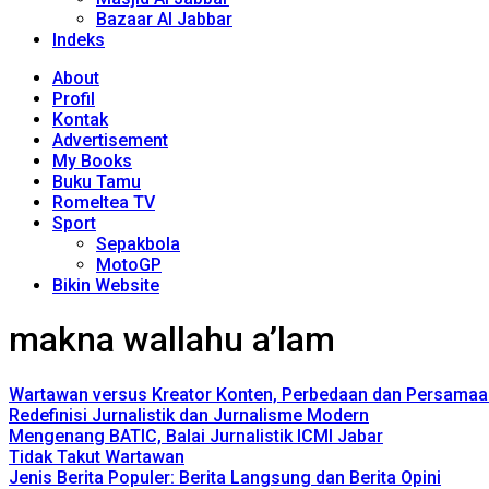
Bazaar Al Jabbar
Indeks
About
Profil
Kontak
Advertisement
My Books
Buku Tamu
Romeltea TV
Sport
Sepakbola
MotoGP
Bikin Website
makna wallahu a’lam
Wartawan versus Kreator Konten, Perbedaan dan Persamaa
Redefinisi Jurnalistik dan Jurnalisme Modern
Mengenang BATIC, Balai Jurnalistik ICMI Jabar
Tidak Takut Wartawan
Jenis Berita Populer: Berita Langsung dan Berita Opini