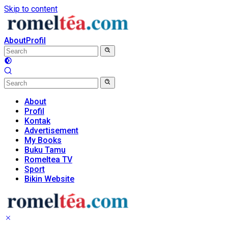
Skip to content
About
Profil
About
Profil
Kontak
Advertisement
My Books
Buku Tamu
Romeltea TV
Sport
Bikin Website