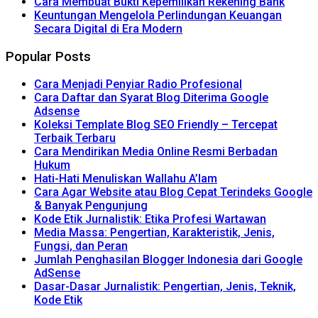
Cara Membuat Bukti Kepemilikan Rekening Bank
Keuntungan Mengelola Perlindungan Keuangan
Secara Digital di Era Modern
Popular Posts
Cara Menjadi Penyiar Radio Profesional
Cara Daftar dan Syarat Blog Diterima Google
Adsense
Koleksi Template Blog SEO Friendly – Tercepat
Terbaik Terbaru
Cara Mendirikan Media Online Resmi Berbadan
Hukum
Hati-Hati Menuliskan Wallahu A’lam
Cara Agar Website atau Blog Cepat Terindeks Google
& Banyak Pengunjung
Kode Etik Jurnalistik: Etika Profesi Wartawan
Media Massa: Pengertian, Karakteristik, Jenis,
Fungsi, dan Peran
Jumlah Penghasilan Blogger Indonesia dari Google
AdSense
Dasar-Dasar Jurnalistik: Pengertian, Jenis, Teknik,
Kode Etik