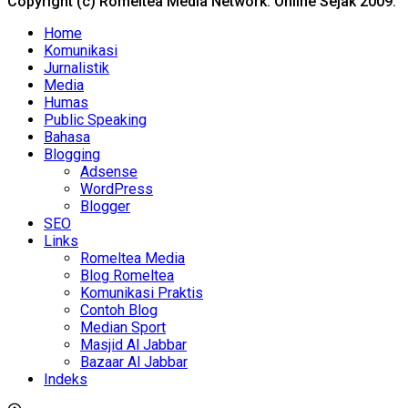
Copyright (c) Romeltea Media Network. Online Sejak 2009.
Home
Komunikasi
Jurnalistik
Media
Humas
Public Speaking
Bahasa
Blogging
Adsense
WordPress
Blogger
SEO
Links
Romeltea Media
Blog Romeltea
Komunikasi Praktis
Contoh Blog
Median Sport
Masjid Al Jabbar
Bazaar Al Jabbar
Indeks