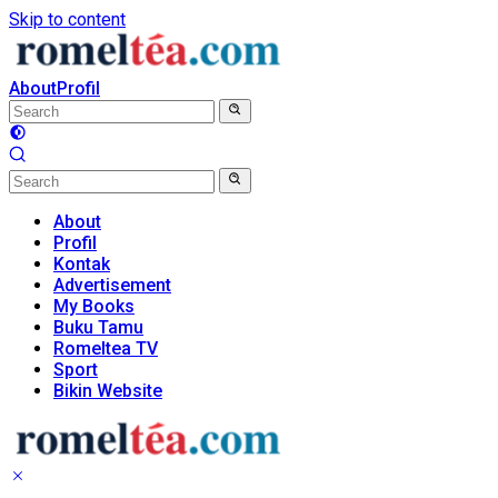
Skip to content
About
Profil
About
Profil
Kontak
Advertisement
My Books
Buku Tamu
Romeltea TV
Sport
Bikin Website