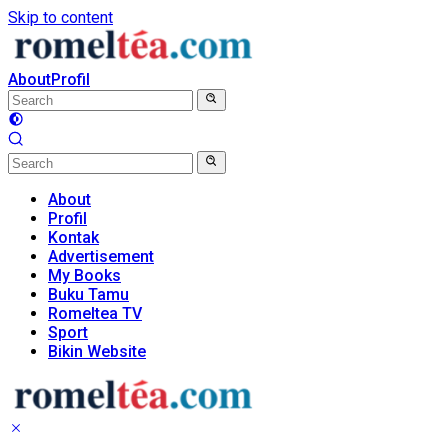
Skip to content
About
Profil
About
Profil
Kontak
Advertisement
My Books
Buku Tamu
Romeltea TV
Sport
Bikin Website