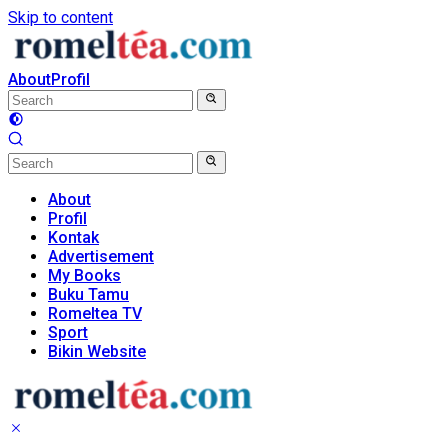
Skip to content
About
Profil
About
Profil
Kontak
Advertisement
My Books
Buku Tamu
Romeltea TV
Sport
Bikin Website