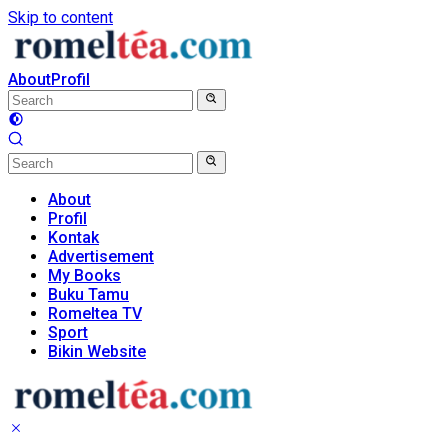
Skip to content
About
Profil
About
Profil
Kontak
Advertisement
My Books
Buku Tamu
Romeltea TV
Sport
Bikin Website