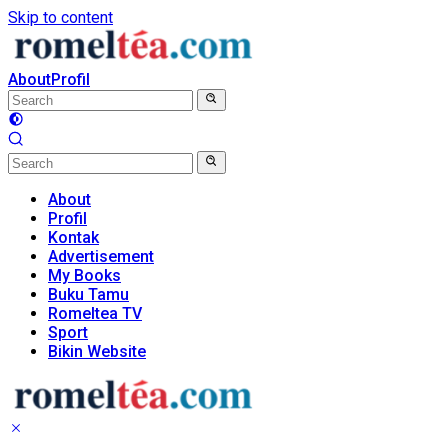
Skip to content
About
Profil
About
Profil
Kontak
Advertisement
My Books
Buku Tamu
Romeltea TV
Sport
Bikin Website