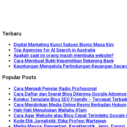
Terbaru
Digital Marketing Kunci Sukses Bisnis Masa Kini
Top Agencies for AI Search in Australia
Apakah saat ini orang masih membuka website?
Cara Membuat Bukti Kepemilikan Rekening Bank
Keuntungan Mengelola Perlindungan Keuangan Secara 
Popular Posts
Cara Menjadi Penyiar Radio Profesional
Cara Daftar dan Syarat Blog Diterima Google Adsense
Koleksi Template Blog SEO Friendly – Tercepat Terbai
Cara Mendirikan Media Online Resmi Berbadan Hukum
Hati-Hati Menuliskan Wallahu A’lam
Cara Agar Website atau Blog Cepat Terindeks Google
Kode Etik Jurnalistik: Etika Profesi Wartawan
Media Massa: Pengertian, Karakteristik, Jenis, Fungsi