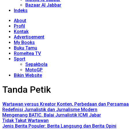
Bazaar Al Jabbar
Indeks
About
Profil
Kontak
Advertisement
My Books
Buku Tamu
Romeltea TV
Sport
Sepakbola
MotoGP
Bikin Website
Tanda Petik
Wartawan versus Kreator Konten, Perbedaan dan Persamaa
Redefinisi Jurnalistik dan Jurnalisme Modern
Mengenang BATIC, Balai Jurnalistik ICMI Jabar
Tidak Takut Wartawan
Jenis Berita Populer: Berita Langsung dan Berita Opini