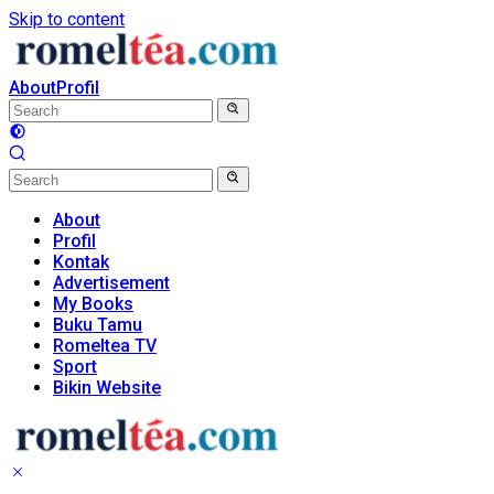
Skip to content
About
Profil
About
Profil
Kontak
Advertisement
My Books
Buku Tamu
Romeltea TV
Sport
Bikin Website