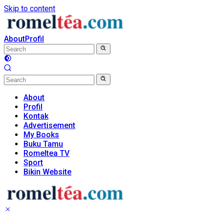
Skip to content
About
Profil
About
Profil
Kontak
Advertisement
My Books
Buku Tamu
Romeltea TV
Sport
Bikin Website