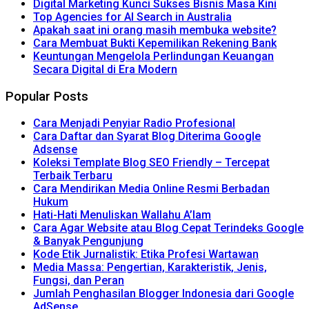
Digital Marketing Kunci Sukses Bisnis Masa Kini
Top Agencies for AI Search in Australia
Apakah saat ini orang masih membuka website?
Cara Membuat Bukti Kepemilikan Rekening Bank
Keuntungan Mengelola Perlindungan Keuangan
Secara Digital di Era Modern
Popular Posts
Cara Menjadi Penyiar Radio Profesional
Cara Daftar dan Syarat Blog Diterima Google
Adsense
Koleksi Template Blog SEO Friendly – Tercepat
Terbaik Terbaru
Cara Mendirikan Media Online Resmi Berbadan
Hukum
Hati-Hati Menuliskan Wallahu A’lam
Cara Agar Website atau Blog Cepat Terindeks Google
& Banyak Pengunjung
Kode Etik Jurnalistik: Etika Profesi Wartawan
Media Massa: Pengertian, Karakteristik, Jenis,
Fungsi, dan Peran
Jumlah Penghasilan Blogger Indonesia dari Google
AdSense