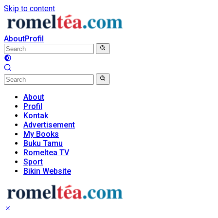
Skip to content
About
Profil
About
Profil
Kontak
Advertisement
My Books
Buku Tamu
Romeltea TV
Sport
Bikin Website