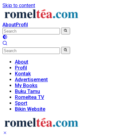
Skip to content
About
Profil
About
Profil
Kontak
Advertisement
My Books
Buku Tamu
Romeltea TV
Sport
Bikin Website