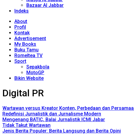
Bazaar Al Jabbar
Indeks
About
Profil
Kontak
Advertisement
My Books
Buku Tamu
Romeltea TV
Sport
Sepakbola
MotoGP
Bikin Website
Digital PR
Wartawan versus Kreator Konten, Perbedaan dan Persamaa
Redefinisi Jurnalistik dan Jurnalisme Modern
Mengenang BATIC, Balai Jurnalistik ICMI Jabar
Tidak Takut Wartawan
Jenis Berita Populer: Berita Langsung dan Berita Opini