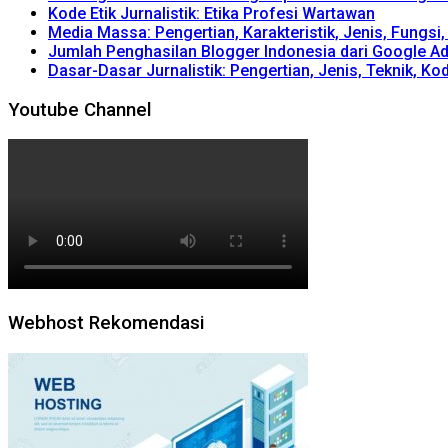
Kode Etik Jurnalistik: Etika Profesi Wartawan
Media Massa: Pengertian, Karakteristik, Jenis, Fungsi
Jumlah Penghasilan Blogger Indonesia dari Google A
Dasar-Dasar Jurnalistik: Pengertian, Jenis, Teknik, Kod
Youtube Channel
Webhost Rekomendasi