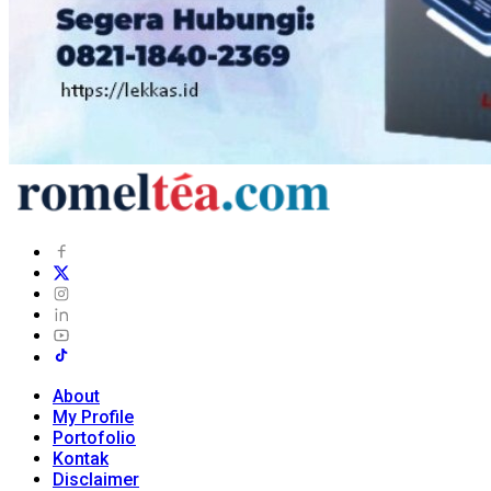
About
My Profile
Portofolio
Kontak
Disclaimer