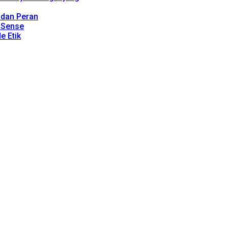
, dan Peran
dSense
e Etik