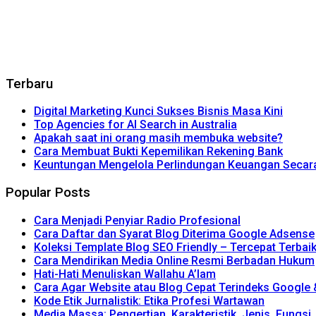
Terbaru
Digital Marketing Kunci Sukses Bisnis Masa Kini
Top Agencies for AI Search in Australia
Apakah saat ini orang masih membuka website?
Cara Membuat Bukti Kepemilikan Rekening Bank
Keuntungan Mengelola Perlindungan Keuangan Secara 
Popular Posts
Cara Menjadi Penyiar Radio Profesional
Cara Daftar dan Syarat Blog Diterima Google Adsense
Koleksi Template Blog SEO Friendly – Tercepat Terbai
Cara Mendirikan Media Online Resmi Berbadan Hukum
Hati-Hati Menuliskan Wallahu A’lam
Cara Agar Website atau Blog Cepat Terindeks Google
Kode Etik Jurnalistik: Etika Profesi Wartawan
Media Massa: Pengertian, Karakteristik, Jenis, Fungsi