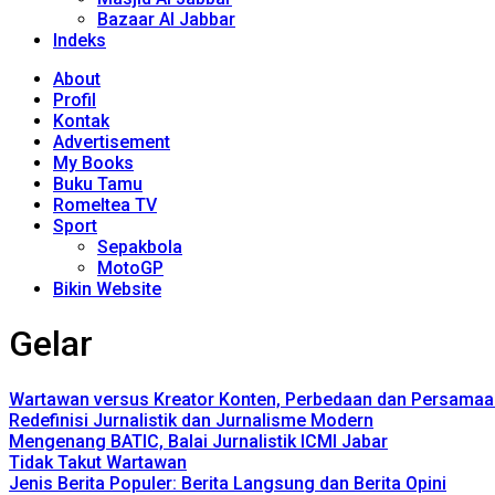
Bazaar Al Jabbar
Indeks
About
Profil
Kontak
Advertisement
My Books
Buku Tamu
Romeltea TV
Sport
Sepakbola
MotoGP
Bikin Website
Gelar
Wartawan versus Kreator Konten, Perbedaan dan Persamaa
Redefinisi Jurnalistik dan Jurnalisme Modern
Mengenang BATIC, Balai Jurnalistik ICMI Jabar
Tidak Takut Wartawan
Jenis Berita Populer: Berita Langsung dan Berita Opini