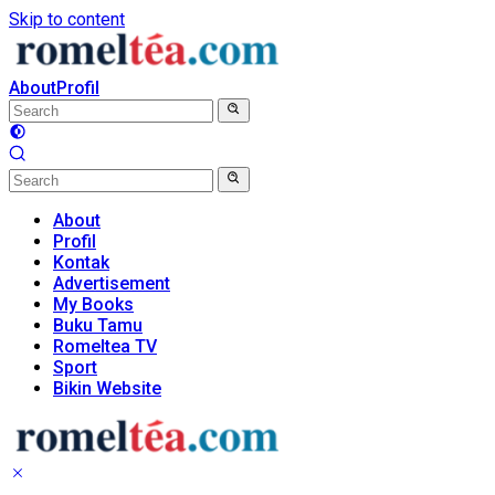
Skip to content
About
Profil
About
Profil
Kontak
Advertisement
My Books
Buku Tamu
Romeltea TV
Sport
Bikin Website