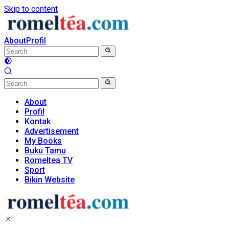
Skip to content
About
Profil
About
Profil
Kontak
Advertisement
My Books
Buku Tamu
Romeltea TV
Sport
Bikin Website