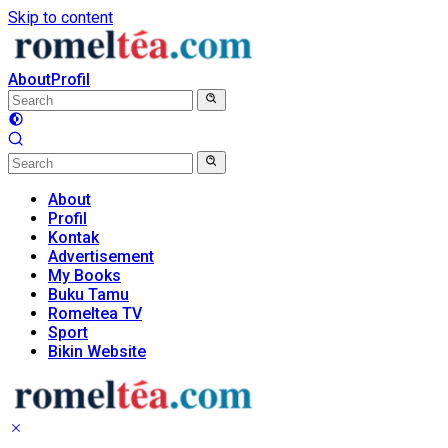
Skip to content
About
Profil
About
Profil
Kontak
Advertisement
My Books
Buku Tamu
Romeltea TV
Sport
Bikin Website