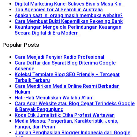
Digital Marketing Kunci Sukses Bisnis Masa Kini
Top Agencies for AI Search in Australia
Apakah saat ini orang masih membuka website?
Cara Membuat Bukti Kepemilikan Rekening Bank
Keuntungan Mengelola Perlindungan Keuangan
Secara Digital di Era Modern
Popular Posts
Cara Menjadi Penyiar Radio Profesional
Cara Daftar dan Syarat Blog Diterima Google
Adsense
Koleksi Template Blog SEO Friendly – Tercepat
Terbaik Terbaru
Cara Mendirikan Media Online Resmi Berbadan
Hukum
Hati-Hati Menuliskan Wallahu A’lam
Cara Agar Website atau Blog Cepat Terindeks Google
& Banyak Pengunjung
Kode Etik Jurnalistik: Etika Profesi Wartawan
Media Massa: Pengertian, Karakteristik, Jenis,
Fungsi, dan Peran
Jumlah Penghasilan Blogger Indonesia dari Google