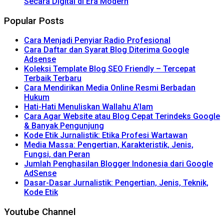
Secara Digital di Era Modern
Popular Posts
Cara Menjadi Penyiar Radio Profesional
Cara Daftar dan Syarat Blog Diterima Google
Adsense
Koleksi Template Blog SEO Friendly – Tercepat
Terbaik Terbaru
Cara Mendirikan Media Online Resmi Berbadan
Hukum
Hati-Hati Menuliskan Wallahu A’lam
Cara Agar Website atau Blog Cepat Terindeks Google
& Banyak Pengunjung
Kode Etik Jurnalistik: Etika Profesi Wartawan
Media Massa: Pengertian, Karakteristik, Jenis,
Fungsi, dan Peran
Jumlah Penghasilan Blogger Indonesia dari Google
AdSense
Dasar-Dasar Jurnalistik: Pengertian, Jenis, Teknik,
Kode Etik
Youtube Channel