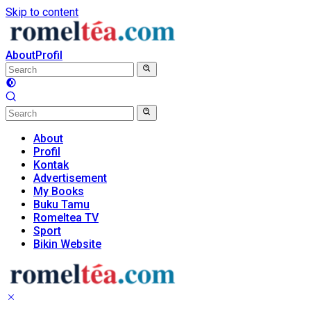
Skip to content
About
Profil
About
Profil
Kontak
Advertisement
My Books
Buku Tamu
Romeltea TV
Sport
Bikin Website