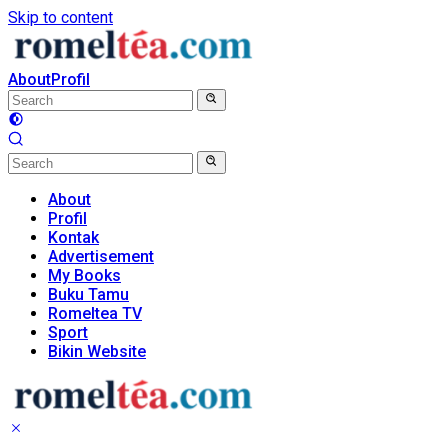
Skip to content
About
Profil
About
Profil
Kontak
Advertisement
My Books
Buku Tamu
Romeltea TV
Sport
Bikin Website