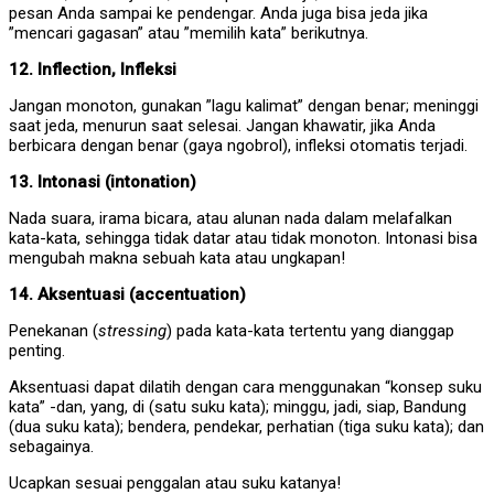
pesan Anda sampai ke pendengar. Anda juga bisa jeda jika
”mencari gagasan” atau ”memilih kata” berikutnya.
12. Inflection, Infleksi
Jangan monoton, gunakan ”lagu kalimat” dengan benar; meninggi
saat jeda, menurun saat selesai. Jangan khawatir, jika Anda
berbicara dengan benar (gaya ngobrol), infleksi otomatis terjadi.
13. Intonasi (intonation)
Nada suara, irama bicara, atau alunan nada dalam melafalkan
kata-kata, sehingga tidak datar atau tidak monoton. Intonasi bisa
mengubah makna sebuah kata atau ungkapan!
14. Aksentuasi (accentuation)
Penekanan (
stressing
) pada kata-kata tertentu yang dianggap
penting.
Aksentuasi dapat dilatih dengan cara menggunakan “konsep suku
kata” -dan, yang, di (satu suku kata); minggu, jadi, siap, Bandung
(dua suku kata); bendera, pendekar, perhatian (tiga suku kata); dan
sebagainya.
Ucapkan sesuai penggalan atau suku katanya!