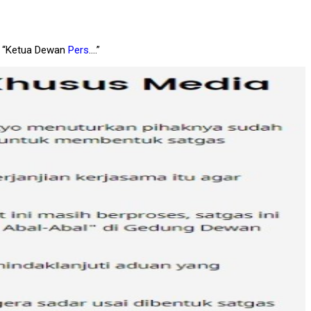
an “Ketua Dewan
Pers
….”