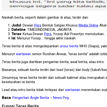
Naskah berita, seperti dalam gambar di atas, terdiri dari:
Judul
: Dewan
Pers
Bentuk Satgas Khusus
Media Online
Abal
Dateline
: TIMESINDONESIA, JAKARTA
Teras
: Ketua Dewan
Pers
, Yosep Adi Prasetyo menuturkan…
Isi
: Menurut Yosep…. hingga akhir naskah.
Teras berita di atas mengedepankan
unsur berita
WHO (Siapa), yakn
Menurut
wartawan
senior Rosihan Anwar, “teras berita” adalah isti
Teras berita juga diartikan pengantar berita, awal berita, atau intro.
Biasanya, sebuah berita terdiri dari
lead
(teras) dan
body
(tubuh/bada
Umumnya, teras berita terdiri dari sebuah kalimat atau merupakan s
keselurahan isi berita.
Lead atau intro berita tidak terlepas dari
wartawan
menentukan sud
Baca
:
Pengertian Angle Berita – News Peg
Fungsi Teras Berita