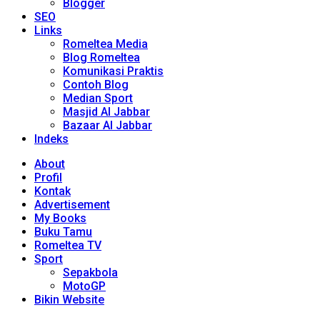
Blogger
SEO
Links
Romeltea Media
Blog Romeltea
Komunikasi Praktis
Contoh Blog
Median Sport
Masjid Al Jabbar
Bazaar Al Jabbar
Indeks
About
Profil
Kontak
Advertisement
My Books
Buku Tamu
Romeltea TV
Sport
Sepakbola
MotoGP
Bikin Website