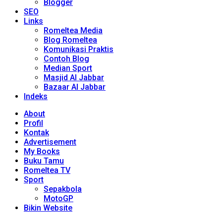
Blogger
SEO
Links
Romeltea Media
Blog Romeltea
Komunikasi Praktis
Contoh Blog
Median Sport
Masjid Al Jabbar
Bazaar Al Jabbar
Indeks
About
Profil
Kontak
Advertisement
My Books
Buku Tamu
Romeltea TV
Sport
Sepakbola
MotoGP
Bikin Website