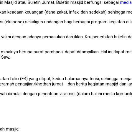
in Masjid atau Buletin Jumat. Buletin masjid berfungsi sebagai
media
mkan keadaan keuangan (dana zakat, infak, dan sedekah) sehingga 
 (ekspose) sekaligus undangan bagi berbagai program kegiatan di l
akni dengan adanya pemasukan dari iklan. Kru penerbitan buletin dap
 misalnya berupa surat pembaca, dapat ditampilkan. Hal ini dapat 
 Saw.
 atau folio (F4) yang dilipat, kedua halamannya terisi, sehingga menj
enceramah pengajian/khotbah jumat— dan berita kegiatan masjid dan j
dimulai dengan penentuan visi-misi (dalam hal ini media komunikas
aah masjid;