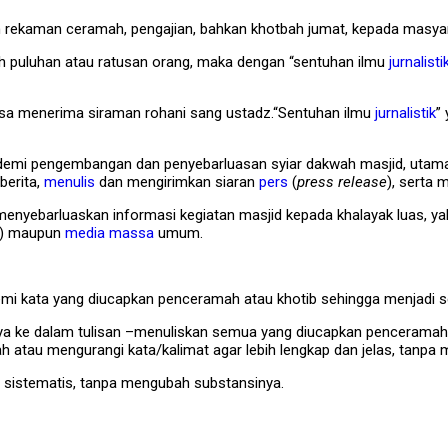
 rekaman ceramah, pengajian, bahkan khotbah jumat, kepada masyarak
eh puluhan atau ratusan orang, maka dengan “sentuhan ilmu
jurnalisti
isa menerima siraman rohani sang ustadz.“Sentuhan ilmu
jurnalistik
”
masjid, demi pengembangan dan penyebarluasan syiar dakwah masjid, 
berita,
menulis
dan mengirimkan siaran
pers
(
press release
), serta 
tuk menyebarluaskan informasi kegiatan masjid kepada khalayak luas, ya
mat) maupun
media massa
umum.
demi kata yang diucapkan penceramah atau khotib sehingga menjadi se
ke dalam tulisan –menuliskan semua yang diucapkan penceramah. Set
 atau mengurangi kata/kalimat agar lebih lengkap dan jelas, tanpa 
a sistematis, tanpa mengubah substansinya.