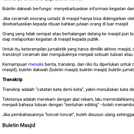
Buletin dakwah berfungsi menyebarluaskan informasi kegiatan dan
Jika ceramah seorang ustadz di masjid hanya bisa didengarkan ol
disebarluaskan kepada ribuan bahkan jutaan orang di luar masjid.
Orang yang tidak sempat atau berhalangan datang ke masjid pun b
siap melaporkan kegiatan di masjid kepada publik.
Untuk itu, keterampilan jurnalistik yang harus dimiliki aktivis 
transkript
ceramah dan mengubahnya menjadi sebuah tulisan atau 
Kemampuan
menulis
berita, transkrip, dan rilis itu diperlukan un
masjid), buletin dakwah (buletin masjid, buletin masjid, buletin ju
Transkrip
Transkrip adalah “catatan kata demi kata”, yakni menuliskan kata 
Teknisnya adalah merekam dengan alat rekam, lalu memindahkannya 
menjadi bahasa tulisan dengan “sentuhan editing” –boleh menambah
Jika pembahasannya “loncat-loncat”, boleh disusun ulang sehingg
Buletin Masjid