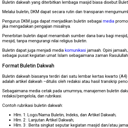
Buletin dakwah yang diterbitkan lembaga masjid biasa disebut Bulet
Melalui buletin, DKM dapat secara rutin dan transparan mengumu
Pengurus DKM juga dapat menjadikan buletin sebagai
media
promosi
jika mengadakan pengajian misalnya.
Penerbitan buletin dapat menambah sumber dana baru bagi mesjid, y
mesjid, tanpa mengurangi nilai religius buletin.
Buletin dapat juga menjadi media
komunikasi
jamaah. Opini jamaah,
sebagai pusat kegiatan umat Islam sebagaimana zaman Rasulullah
Format Buletin Dakwah
Buletin dakwah biasanya terdiri dari satu lembar kertas kwarto (A4)
adalah artikel dakwah –ditulis oleh redaksi atau hasil transkrip p
Sebagaimana media cetak pada umumnya, manajemen buletin dakwah 
redaksi/pengelola, dan rubrikasi.
Contoh rubrikasi buletin dakwah:
Hlm. 1: Logo/Nama Buletin, Indeks, dan Artikel Dakwah;
Hlm. 2 : Lanjutan Artikel Dakwah;
Hlm. 3 : Berita singkat seputar kegiatan masjid dan/atau jam