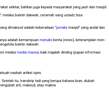
at sekitar, bahkan juga kepada masyarakat yang jauh dari masjid.
k
” melalui buletin dakwah, ceramah sang ustadz bisa
 yang dimaksud adalah keberadaan “
jurnalis
masjid” yang andal dan
utamanya adalah kemampuan
menulis
berita (
news
), keterampilan men-
mengelola buletin dakwah.
kni melalui
media massa
, baik majalah dinding (papan informasi
buah naskah artikel opini.
elah itu, transkrip tadi yang berupa bahasa lisan, diubah
mengubah arti, maksud, atau makna.