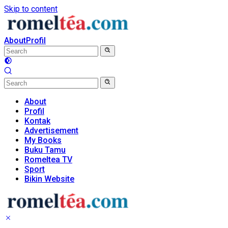
Skip to content
About
Profil
About
Profil
Kontak
Advertisement
My Books
Buku Tamu
Romeltea TV
Sport
Bikin Website