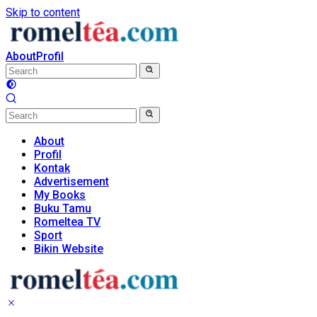
Skip to content
About
Profil
About
Profil
Kontak
Advertisement
My Books
Buku Tamu
Romeltea TV
Sport
Bikin Website