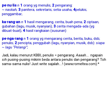
pe·nu·lis
n
1
orang yg
menulis
;
2
pengarang:
~
naskah;
3
panitera; sekretaris; setia usaha;
4
pelukis;
penggambar;
ka·rang·an
n
1
hasil mengarang; cerita; buah pena;
2
ciptaan;
gubahan (lagu, musik, nyanyian);
3
cerita mengada-ada (yg
dibuat-buat);
4
hasil rangkaian (susunan)
pe·nga·rang
n
1
orang yg mengarang cerita,
berita
, buku, dsb;
penulis;
2
pencipta; penggubah (lagu, nyanyian, musik, dsb):
siapa
~ lagu “Pelangi”;
Jadi, kalau menurut KBBI, penulis = pengarang.
Aaaah….
ngapain
sih
pusing-pusing mikirin beda antara penulis dan pengarang? Toh
sama-sama nulis! Just write sajalah….! (www.romeltea.com).*