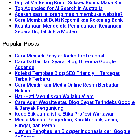
Digital Marketing Kunci Sukses Bisnis Masa Kini
Top Agencies for AI Search in Australia
Apakah saat ini orang masih membuka website?
Cara Membuat Bukti Kepemilikan Rekening Bank
Keuntungan Mengelola Perlindungan Keuangan
Secara Digital di Era Modern
Popular Posts
Cara Menjadi Penyiar Radio Profesional
Cara Daftar dan Syarat Blog Diterima Google
Adsense
Koleksi Template Blog SEO Friendly – Tercepat
Terbaik Terbaru
Cara Mendirikan Media Online Resmi Berbadan
Hukum
Hati-Hati Menuliskan Wallahu A’lam
Cara Agar Website atau Blog Cepat Terindeks Google
& Banyak Pengunjung
Kode Etik Jurnalistik: Etika Profesi Wartawan
Media Massa: Pengertian, Karakteristik, Jenis,
Fungsi, dan Peran
Jumlah Penghasilan Blogger Indonesia dari Google