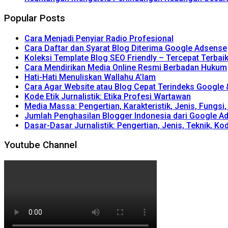
Popular Posts
Cara Menjadi Penyiar Radio Profesional
Cara Daftar dan Syarat Blog Diterima Google Adsense
Koleksi Template Blog SEO Friendly – Tercepat Terbai
Cara Mendirikan Media Online Resmi Berbadan Hukum
Hati-Hati Menuliskan Wallahu A’lam
Cara Agar Website atau Blog Cepat Terindeks Google
Kode Etik Jurnalistik: Etika Profesi Wartawan
Media Massa: Pengertian, Karakteristik, Jenis, Fungsi
Jumlah Penghasilan Blogger Indonesia dari Google A
Dasar-Dasar Jurnalistik: Pengertian, Jenis, Teknik, Kod
Youtube Channel