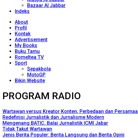
Bazaar Al Jabbar
Indeks
About
Profil
Kontak
Advertisement
My Books
Buku Tamu
Romeltea TV
Sport
Sepakbola
MotoGP
Bikin Website
PROGRAM RADIO
Wartawan versus Kreator Konten, Perbedaan dan Persamaa
Redefinisi Jurnalistik dan Jurnalisme Modern
Mengenang BATIC, Balai Jurnalistik ICMI Jabar
Tidak Takut Wartawan
Jenis Berita Populer: Berita Langsung dan Berita Opini