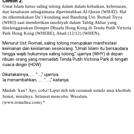
Contoh 2:
Umat Islam harus saling tolong dalam dalam kebaikan, kebenaran,
dan kesabaran sebagaimana diperintahkan Al-Quran (WHAT). Hal
itu dikemukakan Da’i kondang asal Bandung Ust. Romail Tiyya
(WHO) saat memberikan taushiyah dalam Tablig Akbar yang
diselenggarakan Dompet Dhuafa Hong Kong di Tenda Putih Victoria
Park Hong Kong (WHERE), Ahad (12/12) (WHEN).
Menurut Ust. Romail, saling tolong merupakan manifestasi
keimanan dan keislaman seseorang. “Umat Islam itu bersaudara
hingga wajib hukumnya saling tolong,” ujarnya (WHY) di depan
ribuan orang yang memadati Tenda Putih Victoria Park di tengah
cuaca dingin (HOW).
Dikatakannya, ….. “….,” ujarnya.
Ia menambahkan, ….. “…..,” katanya.
Mudah ‘kan? Ayo, coba! Liput deh tuh ceramah ustadz atau khotbah
Jumat, misalnya.
Selamat mencoba. Wasalam.
(www.romeltea.com).*