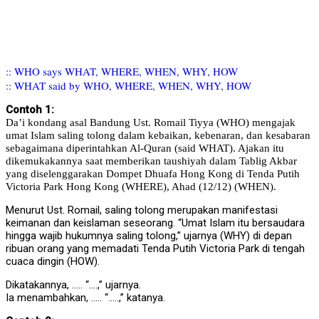
:: WHO says WHAT, WHERE, WHEN, WHY, HOW
:: WHAT said by WHO, WHERE, WHEN, WHY, HOW
Contoh 1:
Da’i kondang asal Bandung Ust. Romail Tiyya (WHO) mengajak
umat Islam saling tolong dalam kebaikan, kebenaran, dan kesabaran
sebagaimana diperintahkan Al-Quran (said WHAT). Ajakan itu
dikemukakannya saat memberikan taushiyah dalam Tablig Akbar
yang diselenggarakan Dompet Dhuafa Hong Kong di Tenda Putih
Victoria Park Hong Kong (WHERE), Ahad (12/12) (WHEN).
Menurut Ust. Romail, saling tolong merupakan manifestasi
keimanan dan keislaman seseorang. “Umat Islam itu bersaudara
hingga wajib hukumnya saling tolong,” ujarnya (WHY) di depan
ribuan orang yang memadati Tenda Putih Victoria Park di tengah
cuaca dingin (HOW).
Dikatakannya, ….. “….,” ujarnya.
Ia menambahkan, ….. “…..,” katanya.