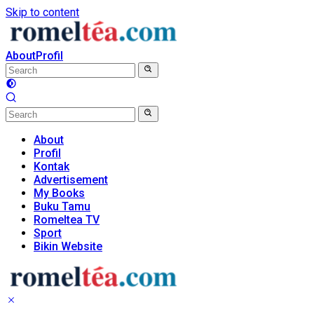
Skip to content
About
Profil
About
Profil
Kontak
Advertisement
My Books
Buku Tamu
Romeltea TV
Sport
Bikin Website