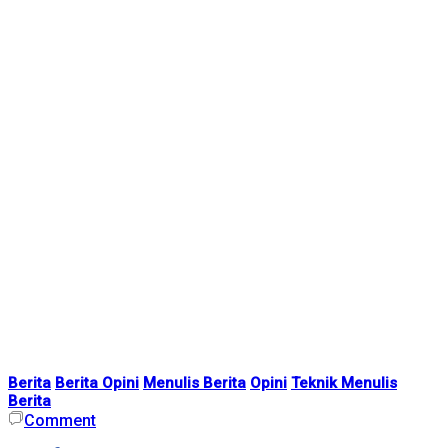
Berita
Berita Opini
Menulis Berita
Opini
Teknik Menulis
Berita
Comment