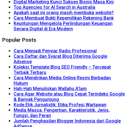
Digital Marketing Kunci Sukses Bisnis Masa Kini
Top Agencies for AI Search in Australia
Apakah saat ini orang masih membuka website?
Cara Membuat Bukti Kepemilikan Rekening Bank
Keuntungan Mengelola Perlindungan Keuangan
Secara Digital di Era Modern
Popular Posts
Cara Menjadi Penyiar Radio Profesional
Cara Daftar dan Syarat Blog Diterima Google
Adsense
Koleksi Template Blog SEO Friendly – Tercepat
Terbaik Terbaru
Cara Mendirikan Media Online Resmi Berbadan
Hukum
Hati-Hati Menuliskan Wallahu A’lam
Cara Agar Website atau Blog Cepat Terindeks Google
& Banyak Pengunjung
Kode Etik Jurnalistik: Etika Profesi Wartawan
Media Massa: Pengertian, Karakteristik, Jenis,
Fungsi, dan Peran
Jumlah Penghasilan Blogger Indonesia dari Google
AdSense