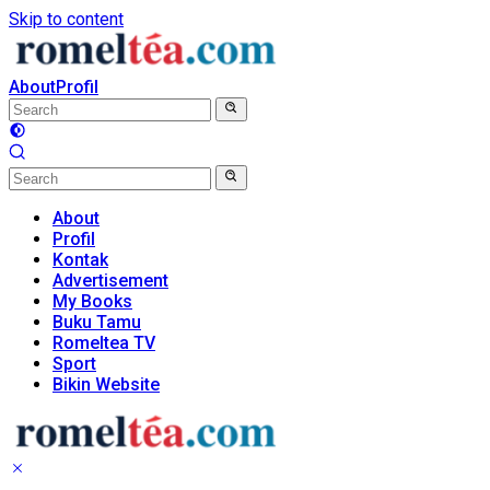
Skip to content
About
Profil
About
Profil
Kontak
Advertisement
My Books
Buku Tamu
Romeltea TV
Sport
Bikin Website