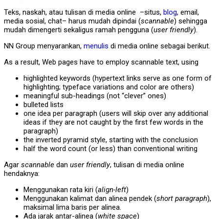
Teks, naskah, atau tulisan di media online –situs,
blog
, email,
media sosial, chat– harus mudah dipindai (
scannable
) sehingga
mudah dimengerti sekaligus ramah pengguna (
user friendly
).
NN Group menyarankan,
menulis
di media online sebagai berikut.
As a result, Web pages have to employ scannable text, using
highlighted keywords (hypertext links serve as one form of
highlighting; typeface variations and color are others)
meaningful sub-headings (not “clever” ones)
bulleted lists
one idea per paragraph (users will skip over any additional
ideas if they are not caught by the first few words in the
paragraph)
the inverted pyramid style, starting with the conclusion
half the word count (or less) than conventional writing
Agar
scannable
dan
user friendly
, tulisan di media online
hendaknya:
Menggunakan rata kiri (
align-left
)
Menggunakan kalimat dan alinea pendek (
short paragraph
),
maksimal lima baris per alinea.
Ada jarak antar-alinea (
white space
)