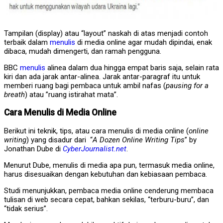
Tampilan (display) atau “layout” naskah di atas menjadi contoh
terbaik dalam
menulis
di media online agar mudah dipindai, enak
dibaca, mudah dimengerti, dan ramah pengguna.
BBC
menulis
alinea dalam dua hingga empat baris saja, selain rata
kiri dan ada jarak antar-alinea. Jarak antar-paragraf itu untuk
memberi ruang bagi pembaca untuk ambil nafas (
pausing for a
breath
) atau ”ruang istirahat mata”.
Cara Menulis di Media Online
Berikut ini teknik, tips, atau cara menulis di media online (
online
writing
) yang disadur dari “
A Dozen Online Writing Tips
” by
Jonathan Dube di
CyberJournalist.net
.
Menurut Dube, menulis di media apa pun, termasuk media online,
harus disesuaikan dengan kebutuhan dan kebiasaan pembaca.
Studi menunjukkan, pembaca media online cenderung membaca
tulisan di web secara cepat, bahkan sekilas, “terburu-buru”, dan
“tidak serius”.