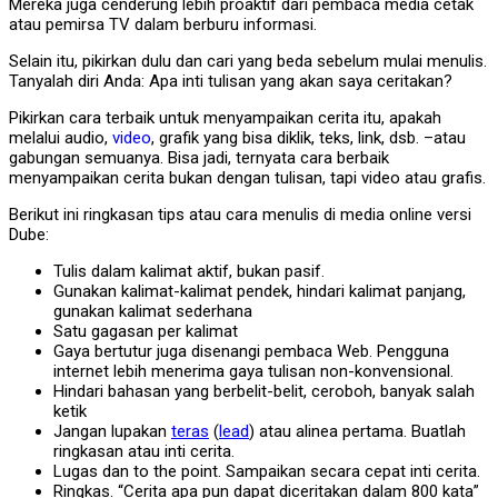
Mereka juga cenderung lebih proaktif dari pembaca media cetak
atau pemirsa TV dalam berburu informasi.
Selain itu, pikirkan dulu dan cari yang beda sebelum mulai menulis.
Tanyalah diri Anda: Apa inti tulisan yang akan saya ceritakan?
Pikirkan cara terbaik untuk menyampaikan cerita itu, apakah
melalui audio,
video
, grafik yang bisa diklik, teks, link, dsb. –atau
gabungan semuanya. Bisa jadi, ternyata cara berbaik
menyampaikan cerita bukan dengan tulisan, tapi video atau grafis.
Berikut ini ringkasan tips atau cara menulis di media online versi
Dube:
Tulis dalam kalimat aktif, bukan pasif.
Gunakan kalimat-kalimat pendek, hindari kalimat panjang,
gunakan kalimat sederhana
Satu gagasan per kalimat
Gaya bertutur juga disenangi pembaca Web. Pengguna
internet lebih menerima gaya tulisan non-konvensional.
Hindari bahasan yang berbelit-belit, ceroboh, banyak salah
ketik
Jangan lupakan
teras
(
lead
) atau alinea pertama. Buatlah
ringkasan atau inti cerita.
Lugas dan to the point. Sampaikan secara cepat inti cerita.
Ringkas. “Cerita apa pun dapat diceritakan dalam 800 kata”