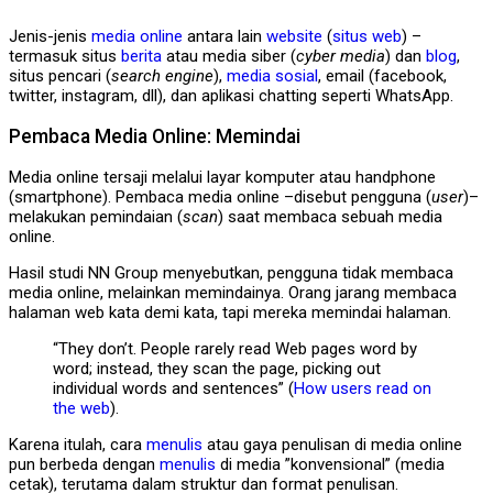
Jenis-jenis
media online
antara lain
website
(
situs web
) –
termasuk situs
berita
atau media siber (
cyber media
) dan
blog
,
situs pencari (
search engine
),
media sosial
, email (facebook,
twitter, instagram, dll), dan aplikasi chatting seperti WhatsApp.
Pembaca Media Online: Memindai
Media online tersaji melalui layar komputer atau handphone
(smartphone). Pembaca media online –disebut pengguna (
user
)–
melakukan pemindaian (
scan
) saat membaca sebuah media
online.
Hasil studi NN Group menyebutkan, pengguna tidak membaca
media online, melainkan memindainya. Orang jarang membaca
halaman web kata demi kata, tapi mereka memindai halaman.
“They don’t. People rarely read Web pages word by
word; instead, they scan the page, picking out
individual words and sentences” (
How users read on
the web
).
Karena itulah, cara
menulis
atau gaya penulisan di media online
pun berbeda dengan
menulis
di media ”konvensional” (media
cetak), terutama dalam struktur dan format penulisan.