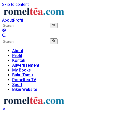
Skip to content
About
Profil
About
Profil
Kontak
Advertisement
My Books
Buku Tamu
Romeltea TV
Sport
Bikin Website