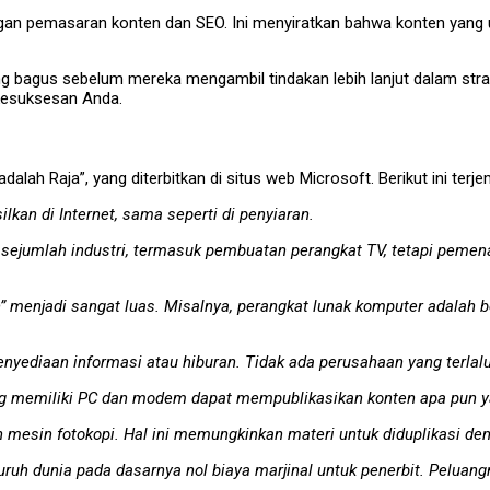
an pemasaran konten dan SEO. Ini menyiratkan bahwa konten yang unik
ng bagus sebelum mereka mengambil tindakan lebih lanjut dalam st
 kesuksesan Anda.
adalah Raja”, yang diterbitkan di situs web Microsoft. Berikut ini ter
kan di Internet, sama seperti di penyiaran.
an sejumlah industri, termasuk pembuatan perangkat TV, tetapi pe
onten” menjadi sangat luas. Misalnya, perangkat lunak komputer adala
yediaan informasi atau hiburan. Tidak ada perusahaan yang terlalu 
yang memiliki PC dan modem dapat mempublikasikan konten apa pun 
n mesin fotokopi. Hal ini memungkinkan materi untuk diduplikasi den
luruh dunia pada dasarnya nol biaya marjinal untuk penerbit. Pelu