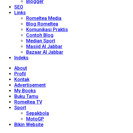
Blogger
SEO
Links
Romeltea Media
Blog Romeltea
Komunikasi Praktis
Contoh Blog
Median Sport
Masjid Al Jabbar
Bazaar Al Jabbar
Indeks
About
Profil
Kontak
Advertisement
My Books
Buku Tamu
Romeltea TV
Sport
Sepakbola
MotoGP
Bikin Website