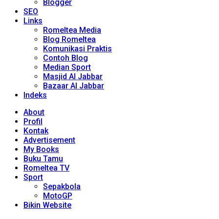
Blogger
SEO
Links
Romeltea Media
Blog Romeltea
Komunikasi Praktis
Contoh Blog
Median Sport
Masjid Al Jabbar
Bazaar Al Jabbar
Indeks
About
Profil
Kontak
Advertisement
My Books
Buku Tamu
Romeltea TV
Sport
Sepakbola
MotoGP
Bikin Website