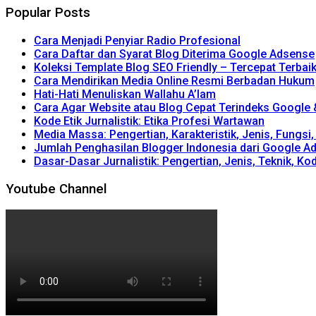
Popular Posts
Cara Menjadi Penyiar Radio Profesional
Cara Daftar dan Syarat Blog Diterima Google Adsense
Koleksi Template Blog SEO Friendly – Tercepat Terbai
Cara Mendirikan Media Online Resmi Berbadan Hukum
Hati-Hati Menuliskan Wallahu A’lam
Cara Agar Website atau Blog Cepat Terindeks Google
Kode Etik Jurnalistik: Etika Profesi Wartawan
Media Massa: Pengertian, Karakteristik, Jenis, Fungsi
Jumlah Penghasilan Blogger Indonesia dari Google A
Dasar-Dasar Jurnalistik: Pengertian, Jenis, Teknik, Kod
Youtube Channel