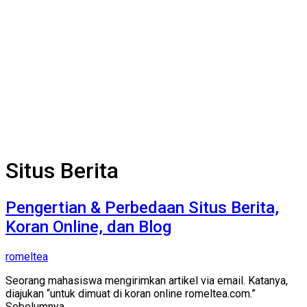
Situs Berita
Pengertian & Perbedaan Situs Berita,
Koran Online, dan Blog
romeltea
Seorang mahasiswa mengirimkan artikel via email. Katanya,
diajukan “untuk dimuat di koran online romeltea.com.”
Sebelumnya,…