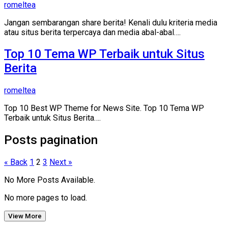
romeltea
Jangan sembarangan share berita! Kenali dulu kriteria media
atau situs berita terpercaya dan media abal-abal….
Top 10 Tema WP Terbaik untuk Situs
Berita
romeltea
Top 10 Best WP Theme for News Site. Top 10 Tema WP
Terbaik untuk Situs Berita….
Posts pagination
« Back
1
2
3
Next »
No More Posts Available.
No more pages to load.
View More