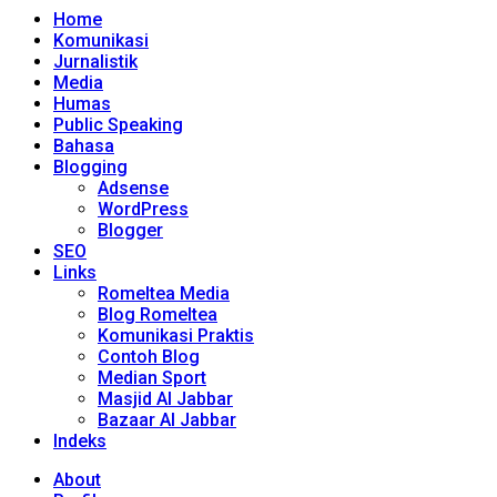
Home
Komunikasi
Jurnalistik
Media
Humas
Public Speaking
Bahasa
Blogging
Adsense
WordPress
Blogger
SEO
Links
Romeltea Media
Blog Romeltea
Komunikasi Praktis
Contoh Blog
Median Sport
Masjid Al Jabbar
Bazaar Al Jabbar
Indeks
About