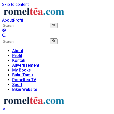
Skip to content
About
Profil
About
Profil
Kontak
Advertisement
My Books
Buku Tamu
Romeltea TV
Sport
Bikin Website