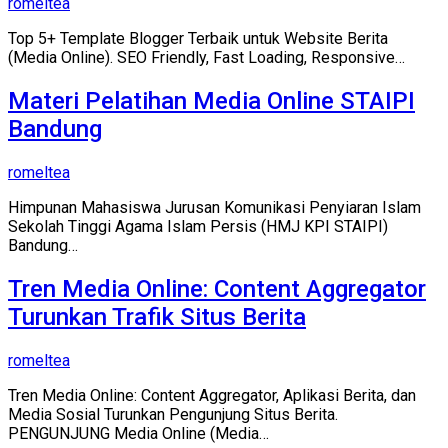
romeltea
Top 5+ Template Blogger Terbaik untuk Website Berita
(Media Online). SEO Friendly, Fast Loading, Responsive…
Materi Pelatihan Media Online STAIPI
Bandung
romeltea
Himpunan Mahasiswa Jurusan Komunikasi Penyiaran Islam
Sekolah Tinggi Agama Islam Persis (HMJ KPI STAIPI)
Bandung…
Tren Media Online: Content Aggregator
Turunkan Trafik Situs Berita
romeltea
Tren Media Online: Content Aggregator, Aplikasi Berita, dan
Media Sosial Turunkan Pengunjung Situs Berita.
PENGUNJUNG Media Online (Media…