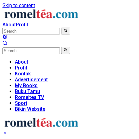
Skip to content
About
Profil
About
Profil
Kontak
Advertisement
My Books
Buku Tamu
Romeltea TV
Sport
Bikin Website