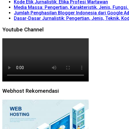
Kode Etik Jurnalistik: Etika Profesi Wartawan
Media Massa: Pengertian, Karakteristik, Jenis, Fungsi
Jumlah Penghasilan Blogger Indonesia dari Google A
Dasar-Dasar Jurnalistik: Pengertian, Jenis, Teknik, Kod
Youtube Channel
Webhost Rekomendasi