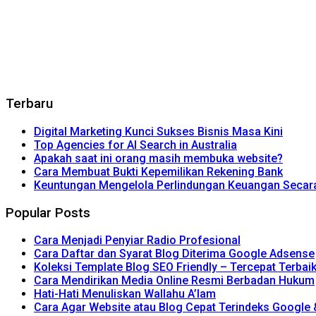
Terbaru
Digital Marketing Kunci Sukses Bisnis Masa Kini
Top Agencies for AI Search in Australia
Apakah saat ini orang masih membuka website?
Cara Membuat Bukti Kepemilikan Rekening Bank
Keuntungan Mengelola Perlindungan Keuangan Secara 
Popular Posts
Cara Menjadi Penyiar Radio Profesional
Cara Daftar dan Syarat Blog Diterima Google Adsense
Koleksi Template Blog SEO Friendly – Tercepat Terbai
Cara Mendirikan Media Online Resmi Berbadan Hukum
Hati-Hati Menuliskan Wallahu A’lam
Cara Agar Website atau Blog Cepat Terindeks Google