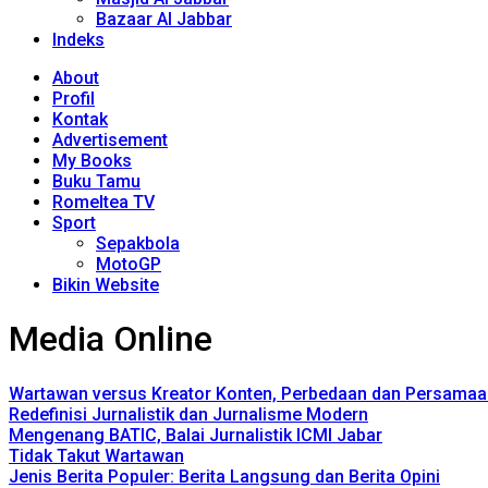
Bazaar Al Jabbar
Indeks
About
Profil
Kontak
Advertisement
My Books
Buku Tamu
Romeltea TV
Sport
Sepakbola
MotoGP
Bikin Website
Media Online
Wartawan versus Kreator Konten, Perbedaan dan Persamaa
Redefinisi Jurnalistik dan Jurnalisme Modern
Mengenang BATIC, Balai Jurnalistik ICMI Jabar
Tidak Takut Wartawan
Jenis Berita Populer: Berita Langsung dan Berita Opini