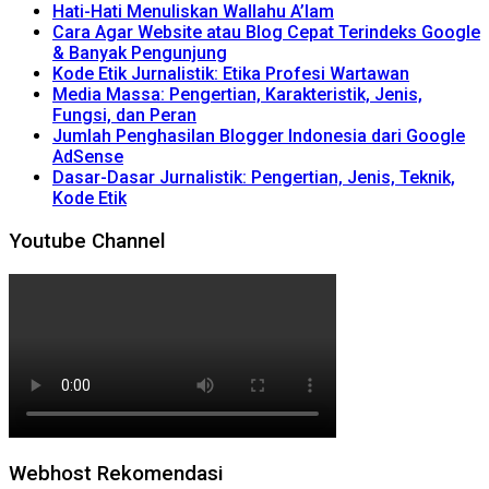
Hati-Hati Menuliskan Wallahu A’lam
Cara Agar Website atau Blog Cepat Terindeks Google
& Banyak Pengunjung
Kode Etik Jurnalistik: Etika Profesi Wartawan
Media Massa: Pengertian, Karakteristik, Jenis,
Fungsi, dan Peran
Jumlah Penghasilan Blogger Indonesia dari Google
AdSense
Dasar-Dasar Jurnalistik: Pengertian, Jenis, Teknik,
Kode Etik
Youtube Channel
Webhost Rekomendasi