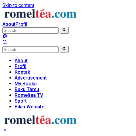
Skip to content
About
Profil
About
Profil
Kontak
Advertisement
My Books
Buku Tamu
Romeltea TV
Sport
Bikin Website